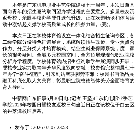
本年是广东机电职业手艺学院建校七十周年，本次日兼具
面向青年的招生邀约取回望办学过程的主要意义。多量校友沉
返母校，亲眼学校办学硬件迭代升级、正在欢聚畅谈和体育活
动中凝结起支撑学校高质量成长的强鼎力量。(完)。
本次日正在学校体育馆设立一体化结合招生征询专区，各
二级学院分设特色征询展台，系统解读招生政策、专业焦点合
作力、分层分类人才培育模式、结业生就业保障系统，度、家
长的报考疑问。全域多元校园空间，全方位展现现代职业院校
分析办学程度。学校体育馆内招生征询取学生展演同步开展，
硬核专业实力取青年芳华风度双向交融；校史馆完整铺展七十
年办学“奋斗征程”，引来到访者驻脚旁不雅；校园书画做品展
融工科底色取人文美育，彰显职业院校德智体美劳全面培育的
育人导向。
中新网广东旧事6月30日电 (记者 王坚)广东机电职业手艺
学院2026年校园日暨校友返校日勾当近日正在该校位于白云区
的钟落潭校区启幕。
发布于 : 2026-07-07 23:53