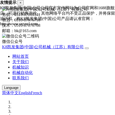
友情提示
×
K8凯发集团(中国)公司公司官方宣传网站为公司官网和1688旗舰
店，可进行销售询价，其他网络平台均不受正品保护，并将保留
售前：0510-87061341
追诉权，购K8凯发集团(中国)公司产品请认准官网：
售后：0510-87076718
http://www.snxxcl.com
技术：0510-87076708
邮箱：bk@163.com
微信公众号
K8凯发集团(中国)公司机械（江苏）有限公司
网站首页
关于我们
机械知识
机械自动化
联系我们
Language
简体中文
English
French