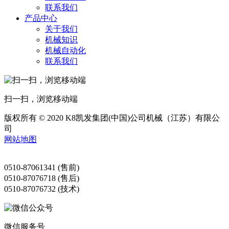
联系我们
产品中心
关于我们
机械知识
机械自动化
联系我们
扫一扫，浏览移动端
版权所有 © 2020 K8凯发集团(中国)公司机械（江苏）有限公
司
网站地图
0510-87061341 (售前)
0510-87076718 (售后)
0510-87076732 (技术)
微信服务号