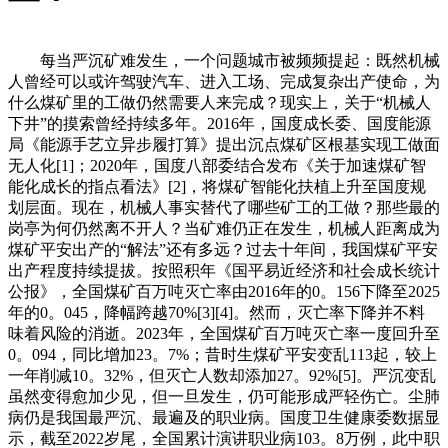
每当严沉矿难发生，一个问题城市被频频提起：既然机械
人曾经可以或许驾驶汽车、进入工场、完成复杂出产使命，为
什么煤矿里的工做仍然需要人来完成？现实上，关于“机械人
下井”的摸索曾经持续多年。2016年，国度成长委、国度能源
局《能源手艺立异步履打算》提出沉点煤矿区根基实现工做面
无人化[1]；2020年，国度八部委结合发布《关于加速煤矿智
能化成长的指点看法》[2]，将煤矿智能化扶植上升至国度规
划层面。现在，机械人事实替代了哪些矿工的工做？那些最的
岗亭为何仍然离不开人？当矿难仍正在发生，机械人距离成为
煤矿平安出产的“解法”还有多远？过去十年间，我国煤矿平安
出产程度持续提拔。按照积年《国平易近经济和社会成长统计
公报》，全国煤矿百万吨灭亡率由2016年的0。156下降至2025
年的0。045，降幅跨越70%[3][4]。然而，灭亡率下降并不料
味着风险的消逝。2023年，全国煤矿百万吨灭亡率一度回升至
0。094，同比增加23。7%；昔时生煤矿平安变乱113起，较上
一年削减10。32%，但灭亡人数却添加27。92%[5]。严沉变乱
虽然变得愈加少见，但一旦发生，仍可能形成严轻伤亡。尘肺
病仍是我国最严沉、最遍及的职业病。国度卫生健康委数据显
示，截至2022岁尾，全国累计演讲职业病103。8万例，此中职