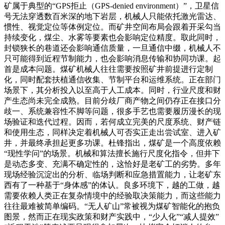
矿属于典型的“GPS拒止（GPS-denied environment）”，卫星信
号无法穿透数百米深的地下岩层，机械人只能依托激光雷达、
惯性、视觉定位等体例定位。而矿井空间布局会跟着开采勾当
持续变化，煤尘、水雾等要素也会影响定位精度。取此同时，
封锁狭长的巷道还会影响通信质量，一旦通信中缀，机械人不
只可能得到近程节制能力，也会影响消息传输和协同功课。起
首是成本问题。煤矿机械人往往需要按照矿井前提进行定制
化，同时配套扶植通信收集、节制平台和运维系统。正在部门
场景下，其分析投入以至高于人工成本。同时，行业尺度和财
产生态尚未完全成熟。目前分歧厂商产物之间仍存正在接口分
歧一、系统兼容性不脚等问题，很多手艺也需要履历漫长的现
场验证和迭代过程。因而，若何成立完美的尺度系统、财产链
和使用生态，同样决定着机械人可否实正走出尝试室、进入矿
井，并最终承担起更多功课。杜锋指出，煤矿是一个高度依赖
“现性学问”的场景。机械和算法擅长施行尺度化指令，但井下
是动态多变、充满不确定性的，这恰好是老矿工的劣势。多年
现场经验沉淀出的分析、临场判断和应急措置能力，让老矿东
西有了一种基于“身体感”的体认。良多环境下，越的工做，越
需要依赖人类正在复杂情境中的经验取决策能力，而这些能力
往往最难被简单编码。“无人矿山”常被视为煤矿智能化的抱负
图景，然而正在现实政策和财产实践中，“少人化”“减人提效”