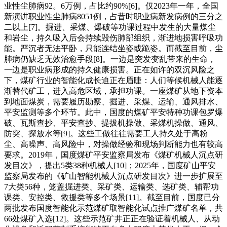
业性尘肺病92。6万例，占比约90%[6]。仅2023年一年，全国
新演讲职业性尘肺病8051例，占昔时职业病新发病例的三分之
二以上[7]。掘进、采煤、爆破等功课过程中发生的大量煤尘
和岩尘，持久吸入后会持续毁伤肺部组织，渐进地损害呼吸功
能。严沉者无法平卧，只能连结坐姿或跪姿。而截至目前，尘
肺病仍缺乏无效治愈手段[8]。一边是突发变乱带来的生命，
一边是职业病形成的持久健康损害。正在如许的双沉风险之
下，煤矿行业的智能化成长迫正在眉睫：人们等候机械人能逐
渐替代矿工，进入高危区域，承担功课。一座煤矿从地下资本
到地面煤炭，需要履历勘察、掘进、采煤、运输、通风排水、
平安监测等多个环节。此中，国度的煤矿平安特种功课包罗爆
破、瓦斯查抄、平安查抄、提拔机操做、采煤机操做、通风、
防突、探放水等[9]。这些工做往往需要工人持久处于高粉
尘、高噪声、高风险中，对操做经验和现场判断能力也有较高
要求。2019年，国度煤矿平安监察局发布《煤矿机械人沉点研
发目次》，提出5类38种机械人[10]；2025年，国度矿山平安
监察局发布的《矿山智能机械人沉点研发目次》进一步扩展至
7大类56种，笼盖掘进类、采矿类、运输类、选矿类、辅帮功
课类、安控类、救援类等多个场景[11]。截至目前，国度已分
两批发布国度智能化示范煤矿取智能化试点推广煤矿名单，共
66处煤矿入选[12]。这些示范矿井正正在验证着机械人、从动