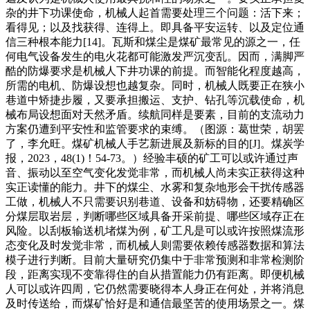
杂的井下功课使命，机械人起首需要处理三个问题：活下来；
看得见；以及找获得、连得上。即具备平安运转、以及定位通
信三种根本能力[14]。瓦斯和煤尘是煤矿最常见的源之一，任
何电气设备发生的电火花都可能激发严沉变乱。因而，满脚严
酷的防爆要求是机械人下井功课的前提。而智能化程度越高，
所需的电机、防爆设想也越复杂。同时，机械人既要正在狭小
巷道中矫捷步履，又要承担搬运、支护、钻孔等沉载使命，机
械布局设想面对天然矛盾。续航同样是要素，目前的支流动力
方案仍遭到平安性和监管要求的束缚。（图源：葛世荣，胡罢
了，李允旺。煤矿机械人手艺新进展及新标的目的[J]。煤炭学
报，2023，48(1)！54-73。）经验丰硕的矿工可以或许通过声
音、振动以至空气变化发觉非常，而机械人尚未实正获得这种
实正读懂的能力。井下的煤尘、水雾和复杂地形会干扰传感器
工做，机械人不只需要识别巷道、设备和妨碍物，还要精确区
分煤层取岩层，判断哪些区域具备开采前提、哪些区域存正在
风险。以刮板输送机堵煤为例，矿工凡是可以或许按照煤流形
态变化及时发觉非常，而机械人则需要依赖传感器数据和算法
模子进行判断。目前大量研究仍集中于非常预测和非常检测阶
段，距离实现不变靠得住的自从措置能力仍有距离。即便机械
人可以或许四周，它仍然需要晓得本人身正在何处，并将消息
及时传送给，而煤矿恰好是和通信最坚苦的使用场景之一。煤