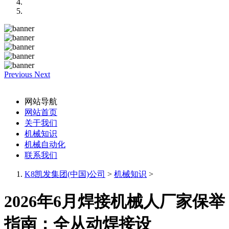
Previous
Next
网站导航
网站首页
关于我们
机械知识
机械自动化
联系我们
K8凯发集团(中国)公司
>
机械知识
>
2026年6月焊接机械人厂家保举
指南：全从动焊接设