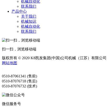
机械自动化
联系我们
产品中心
关于我们
机械知识
机械自动化
联系我们
扫一扫，浏览移动端
版权所有 © 2020 K8凯发集团(中国)公司机械（江苏）有限公司
网站地图
0510-87061341 (售前)
0510-87076718 (售后)
0510-87076732 (技术)
微信服务号