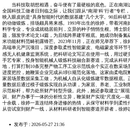
当科技取胡想相遇，奋斗便有了最硬核的底色。正在南湖这片
全国科技工做者日到临之际，让我们跟从“南湖‘科’行者”专栏
映入眼皮的是“具身智能时代的数据基建”几个大字。90后科
的动做锻炼，排场颇具将来感。1993年出生的徐婷，带着河
料学专业，专业成就稳居前列，立异的种子悄悄生根。博士阶段
题，颁发学术论文14篇，为后续跨界建牢根底。她成功制备氮碳基负载金属复
米功能材料范畴初露锋芒。2023年11月，正在师兄举荐下
高端单元严沉项目，深度参取柔性智能蒙皮、电磁蒙皮等环节
感无人机健康监测系统，把科研论文写正在使用一线，用过硬实
手艺专家，投身智能机械人锻炼科技融合新赛道，完成从科研斥
地，打算打制10条完整产物工序工业示范线余个实正在数采
进度把控，她鞭策企业完成从0到1规范化落地。这家由柔电院
家居场景数据采集工做，为机械人自从化锻炼建牢数据根底。
量数据后通过模子锻炼实现自从功课，为家居、养老、工业制
示范标杆，帮力处所财产转型升级。此外，她还参取建立“展
训、财产办事于一体的分析性立异，鞭策财产实现“尺度化—规
十余载，徐婷一直连结终身进修的热情，从保守材料学到柔性
从尝试室到财产一线，从材料科研者到智能赛道开辟者，徐婷
发布于 : 2026-05-27 21:36