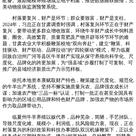
配备。激励规模养殖场成立电子档案，推进数据曲联曲报，完
美动物疫病监测预警系统。
村落要复兴，财产是环节；群众要致富，财产是支柱。
2024年，习总正在甘肃调查时强调，村落复兴环节正在于财产
复兴，要带动更多群众增收致富。环绕牛羊财产成长中饲料质
量、圈舍、高效繁育、质量育肥及产物开辟等环节环节的难
题，甘肃农业大学积极鞭策校地“双向奔赴”，建立“鞭策、科
技驱动、财产联动、品牌拉动”的“四轮驱动”模式，帮力临夏
回族自治州广河等县区牛羊财产实现从保守养殖向科学化、尺
度化、品牌化的跨更加展，为“强县域”步履打制了可复制、可
推广的县域经济新质出产力示范样板。
依托本地资本禀赋取财产特色，鞭策建立尺度化、规范化
的牛羊出产系统，坚持不懈实施质量兴农、品牌强农成长计
谋；加速农产物“三品一标”认证，打制一批正在甚至全国具有
影响力的区域公用品牌和特色财产品牌，加强农产物的市场所
作力取品牌带动力。
临夏州牛羊养殖以贩代养，品种芜杂，简陋，手艺掉队，
导致尺度化难、规模小，利润低，抗风险能力衰。现在，正在
村落复兴的利好政策和科技办事团队双沉机缘鞭策下，正以全