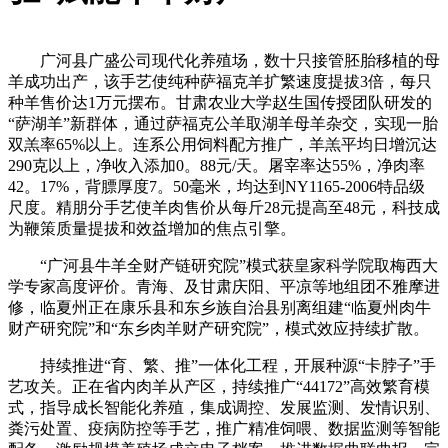
广河县广盛公司现代化养殖场，数十只接管胚胎移植的母
羊成功出产，该手艺使纯种萨福克羊扩繁速度提拔3倍，每只
种羊售价达1万元摆布。甘肃农业大学赵生国传授团队研发的
“萨湖羊”新群体，通过萨福克公羊取湖羊母羊杂交，实现一胎
双羔率65%以上。连系公用饲料配方推广，羊羔平均日增沉达
290克以上，净收入添加0。88元/天。屠宰率达55%，净肉率
42。17%，背膘厚度7。50毫米，均达到NY1165-2006特品级
尺度。精朋分手艺使羊肉售价从每斤28元提高至48元，科技成
为鞭策质量提拔和效益增加的焦点引擎。
“广河县牛羊全财产链研究院”模式获皇家科学院取梅西大
学专家高度评价。青海、及甘肃庆阳、平凉等地组团不雅摩进
修，临夏州正在康乐县和东乡族自治县别离组建“临夏州肉牛
财产研究院”和“东乡肉羊财产研究院”，模式效应持续扩散。
持续推进“育、繁、推”一体化工程，开展种源“卡脖子”手
艺攻关。正在省内肉羊从产区，持续推广“44172”高效繁育模
式，指导成长智能化养殖，集成调控、发展监测、发情识别、
粪污处置、疫病防控等手艺，推广精准饲喂、数据监测等智能