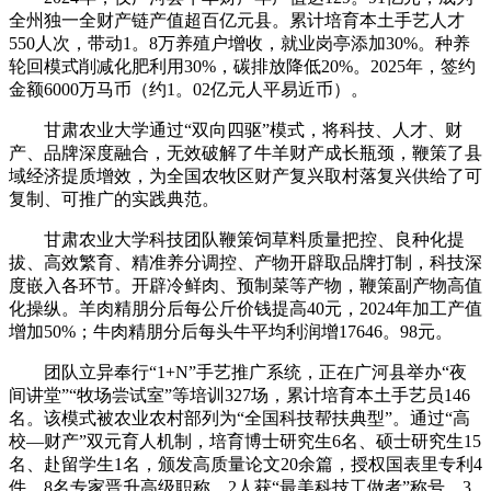
全州独一全财产链产值超百亿元县。累计培育本土手艺人才
550人次，带动1。8万养殖户增收，就业岗亭添加30%。种养
轮回模式削减化肥利用30%，碳排放降低20%。2025年，签约
金额6000万马币（约1。02亿元人平易近币）。
甘肃农业大学通过“双向四驱”模式，将科技、人才、财
产、品牌深度融合，无效破解了牛羊财产成长瓶颈，鞭策了县
域经济提质增效，为全国农牧区财产复兴取村落复兴供给了可
复制、可推广的实践典范。
甘肃农业大学科技团队鞭策饲草料质量把控、良种化提
拔、高效繁育、精准养分调控、产物开辟取品牌打制，科技深
度嵌入各环节。开辟冷鲜肉、预制菜等产物，鞭策副产物高值
化操纵。羊肉精朋分后每公斤价钱提高40元，2024年加工产值
增加50%；牛肉精朋分后每头牛平均利润增17646。98元。
团队立异奉行“1+N”手艺推广系统，正在广河县举办“夜
间讲堂”“牧场尝试室”等培训327场，累计培育本土手艺员146
名。该模式被农业农村部列为“全国科技帮扶典型”。通过“高
校—财产”双元育人机制，培育博士研究生6名、硕士研究生15
名、赴留学生1名，颁发高质量论文20余篇，授权国表里专利4
件。8名专家晋升高级职称，2人获“最美科技工做者”称号，3