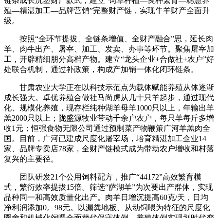
链条成长沉塑财产款式，建立“饲草种植—良种繁育—聪慧养
殖—精湛加工—品牌营销”完整财产链，实现牛羊财产全面升
级。
按照“全环节提拔、全链条增值、全财产融合”思，延长肉
羊、肉牛出产、屠宰、加工、发卖、办事等环节。聚焦屠宰加
工，开辟精细朋分高档产物。建立“龙头企业+合做社+农户”好
处联合机制，通过补政策，构成产加销一体化闭环链条。
甘肃农业大学正在以科技示范点为载体赋能养殖从体逐渐
成长强大。卓优养殖合做社马尚虎从几十只羊起步，通过现代
化、规模化养殖，现存栏纯种湖羊母羊1000只以上，年输出羊
羔2000只以上；陇盛源牧业带动千余户农户，每只羊每斤多增
收1元；恒强食物无限公司通过预制菜产物鞭策广河羊羔肉全
国。目前，广河已建成尺度化屠宰场，培育精湛加工企业14
家、品牌专卖店78家，全财产链模式成为带动农户增收和村落
复兴的主要径。
团队研发21个公用饲料配方，推广“44172”高效繁育模
式，繁衍效率提拔15倍。筛选“萨湖羊”为次要出产群体，实现
品种同一和高效质量化出产。肉羊日增沉提高60克/天，日均
净利润添加0。98元。以漏粪地板、从动饲喂为特征的尺度化
圈舍和机械化饲喂全面替代保守体例，养殖体例实现划时代变