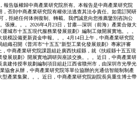
，報告版權歸中商產業研究院所有。本報告是中商產業研究院
用，否則中商產業研究院有權依法逃查其法令責任。如需訂閱研
可，拒絕任何体例復制、轉載。我們誠意向您推薦鑒別咨詢公
張掖。。。2026年4月23日，甘肅—深圳（前海）產業合做大
《運城市十五五現代服務業發展規劃》編制工做開展實地。。。
規模設備更新資金申報。。。4月14日上午，中商產業研究院
局組織召開《普洱市“十五五”新型工業化發展規劃》專家評審
會上，中商產業研究院課題組赴廣西扶綏縣，就《扶綏縣十五五現
業發展規劃》開展實地調研與座談交换。。。近日，中商產業研
長袁建传授率規劃編制項目組赴江西省贛州市，由深圳市光學光
行業協會从辦，中商產業研究院等單位協辦的光通信智能制制產
大型產業集聚。。。近日，中商產業研究院副院長吳重生博士帶