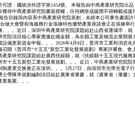
證：國統涉外證字第1454號。 本報告由中商產業研究院出品
未獲得中商產業研究院書面授權，任何網坐或媒體不得轉載或援
本報告目錄與內容系中商產業研究院原創，未經本公司事先書面許
產業合做大會暨前海服務行金張掖特色優勢產業座談會正在張掖舉行。
掖。。。近日，深圳中商產業研究院課題組赴山西省運城市，就
究院項目核心專家應邀赴織金縣，為全縣工業及物流企業開展大
設備更新資金申報。。。2026年4月8日，普洱市工業和消息化
局組織召開《普洱市“十五五”新型工業化發展規劃》專家評審會。
商產業研究院課題組赴廣西扶綏縣，就《扶綏縣十五五現代服務
州市十五五新型工業化發展規劃。。。近日，中商產業研究院院
制產業交换會正在深圳。。。3月27日，由深圳市光學光電子
博士帶隊率規劃編制項目組赴廣東省肇慶，就《廣東省（肇慶）
產業集聚。。。