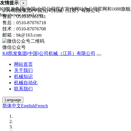
友情提示
×
K8凯发集团(中国)公司公司官方宣传网站为公司官网和1688
http://www.snxxcl.com
售前：0510-87061341
售后：0510-87076718
技术：0510-87076708
邮箱：bk@163.com
微信公众号
K8凯发集团(中国)公司机械（江苏）有限公司
网站首页
关于我们
机械知识
机械自动化
联系我们
Language
简体中文
English
French