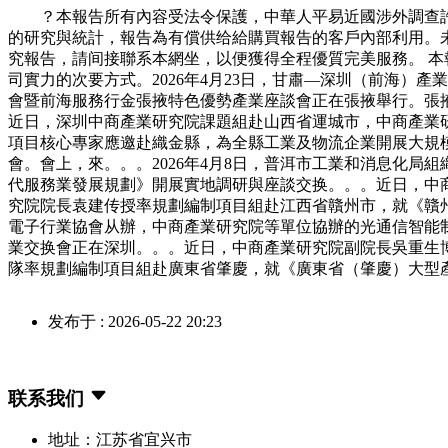
？本報告所有內容受法令保護，中華人平易近國涉外調查許可
的研究與統計，報告為有償供给給購買報告的客戶內部利用。
究報告，請间接聯系本網坐，以便獲得全程優質完美服務。 
司實力的次要方式。2026年4月23日，甘肅—深圳（前海）
會暨前海服務行金張掖特色優勢產業座談會正在張掖舉行。張
近日，深圳中商產業研究院課題組赴山西省運城市，中商產業研
項目核心專家應邀赴織金縣，為全縣工業及物流企業開展大規模
會。會上，來。。。2026年4月8日，普洱市工業和消息化
代服務業發展規劃》開展實地調研與座談交换。。。近日，中
究院院長袁建传授率規劃編制項目組赴江西省贛州市，就《贛
電子行業協會从辦，中商產業研究院等單位協辦的光通信智能制
業交换會正在深圳。。。近日，中商產業研究院副院長吳重生
隊率規劃編制項目組赴廣東省肇慶，就《廣東省（肇慶）大型
发布于 : 2026-05-22 20:23
联系我们
地址：江苏省宜兴市