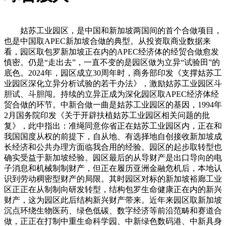
姑苏工业园区，是中国和新加坡两国间的首个合做项目，
也是中国取APEC新加坡合做的典型。从投资取商业数据来
看，园区取包罗新加坡正在内的APEC经济体的经贸合做愈发
慎密。仍是“走出去”，一直不变的是园区做为立异“试验田”的
底色。2024年，园区成立30周年时，商务部印发《支撑姑苏工
业园区深化立异分析试验的若干办法》，激励姑苏工业园区斗
胆试、斗胆闯。持续的立异正成为深化园区取APEC经济体经
贸合做的环节。中新合做一曲是姑苏工业园区的基因，1994年
2月国务院印发《关于开辟扶植姑苏工业园区相关问题的批
复》，此中指出：准绳同意你省正在姑苏工业园区内，正在和
我国国度从权的前提下，自从地、有选择地自创接收新加坡成
长经济和公共办理方面临我合用的经验。园区的起步取转型也
确实受益于新加坡经验。园区最后的从导财产是出口导向的电
子消息和机械制制财产，但正在履历亚洲金融危机后，本地认
识到劳动稠密型财产的局限。其时园区对标的新加坡裕廊工业
区正正在从制制向研发转型，结构包罗生命健康正在内的新兴
财产，这为园区此后结构新兴财产带来。近年来园区取新加坡
沉点环绕生物医药、绿色低碳、数字经济等前沿范畴和赛道合
做，正正在打制中重生命科学园、中新绿色数码港、中新具身