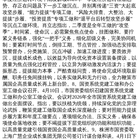
势、存正在问题及下一步工做沉点。并别离传递“三资”大起底
攻坚步履、“能力提拔”专项工做、“风险大排查、大整治、大
提拔”步履、“投资提质”专项工做和“退平台后转型攻坚步履”
等沉点工做环境。肖立志指出，二季度是全年工做的“攻坚
季”，时间紧、使命沉，必需聚焦焦点使命，挂图做和。要拧
紧义务链条，强化“一把手”义务，细化层级义务，完美协同机
制；要紧盯时间节点，倒排工期、节点管控，加强动态安排取
预警督办，分类施策、沉点冲破，加速工做进度；要质效并
沉，提拔成长成色，以效益为导向优化资本设置装备摆设，以
质量为焦点强化过程管控，以立异为驱动激发内活泼力；要提
振形态，提拔能力本事，严酷查核问责，将使命完成环境取薪
酬、职务任免间接挂钩，以务实做风和无力行动，全力鞭策市
属国企高质量成长再上新台阶。8。国资系统党建工做和办公
室工做会议召开。4月10日，市国资委组织召建国资系统党建
工做和办公室工做会议。会议对2026年全市国资系统党建工做
做出全面摆设。指出，要以扶植为统领，持续深化党的立异理
论武拆，鞭策党建工做取国企成长深度融合；要对照能力提拔
步履方案和年度工做要点，逐项细化办法、压实义务，确保各
项使命落地收效；要不竭提拔下层党组织的功能和组织功能，
以高质量党建引领国资国企高质量成长。9。株洲市国资委取
上海广慧企业成长集团无限公司签订计谋合做和谈。4月1日下