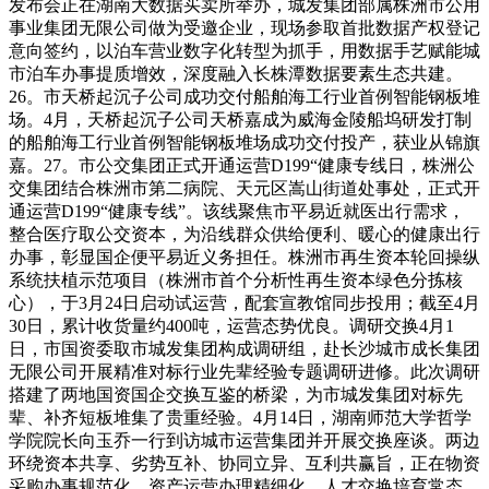
发布会正在湖南大数据买卖所举办，城发集团部属株洲市公用
事业集团无限公司做为受邀企业，现场参取首批数据产权登记
意向签约，以泊车营业数字化转型为抓手，用数据手艺赋能城
市泊车办事提质增效，深度融入长株潭数据要素生态共建。
26。市天桥起沉子公司成功交付船舶海工行业首例智能钢板堆
场。4月，天桥起沉子公司天桥嘉成为威海金陵船坞研发打制
的船舶海工行业首例智能钢板堆场成功交付投产，获业从锦旗
嘉。27。市公交集团正式开通运营D199“健康专线日，株洲公
交集团结合株洲市第二病院、天元区嵩山街道处事处，正式开
通运营D199“健康专线”。该线聚焦市平易近就医出行需求，
整合医疗取公交资本，为沿线群众供给便利、暖心的健康出行
办事，彰显国企便平易近义务担任。株洲市再生资本轮回操纵
系统扶植示范项目（株洲市首个分析性再生资本绿色分拣核
心），于3月24日启动试运营，配套宣教馆同步投用；截至4月
30日，累计收货量约400吨，运营态势优良。调研交换4月1
日，市国资委取市城发集团构成调研组，赴长沙城市成长集团
无限公司开展精准对标行业先辈经验专题调研进修。此次调研
搭建了两地国资国企交换互鉴的桥梁，为市城发集团对标先
辈、补齐短板堆集了贵重经验。4月14日，湖南师范大学哲学
学院院长向玉乔一行到访城市运营集团并开展交换座谈。两边
环绕资本共享、劣势互补、协同立异、互利共赢旨，正在物资
采购办事规范化、资产运营办理精细化、人才交换培育常态