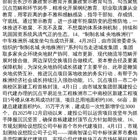
部前去长沙市廉政警示教育开展廉政警示教育勾当。勾当聚焦
沉点范畴和环节岗亭，精准化开展纲纪教育、职业取清廉从业
教育，用零距离的参不雅和感触感染，指导干部知、存戒惧、
守底线。通过警示教育，进一步建牢拒腐防变的思惟防地，一
体推进不敢腐、不克不及腐、不想腐的体系体例机制，持续和
巩固国资系统风清气正的生态。14。“制制名城 央地株洲行”
中车株洲所-城发坐勾当成功开展。4月28日，由市国资委牵头
组织的“制制名城 央地株洲行”系列勾当走进城发集团，集团
取多家央企环绕央地财产协同、城市更新、现代物流等范畴开
展对接合做。两边深切交换项目合做模式、资本整合径及要素
保障机制，为深化央地协同成长搭建了主要平台。此举是鞭策
央地劣势互补、推进沉点项目落地收效的务实行动，有帮于为
株洲经济社会成长持续注入强劲动能。15。沉点项目—市二中
南校区新建工程首栋封顶。4月1日，由市城发集团部属建投公
司代建办理的沉点平易近生工程株洲市二中南校区新建工程项
目5号楼从体布局成功封顶。项目总用地面积约108。66亩，新
建总建建面积约6。35万平方米，建成后一次性新增学位3000
个。自2025年12月启动以来，建投公司以运营项目攻坚年为抓
手降服沉沉坚苦，确保首栋建建封顶节点方针如期告竣。16。
市规划测绘设想院公司中标首个市外代建项目。4月1日，市规
划测绘设想院公司子公司——湖南智谋公司中标张家界市桑植
县营院搬家代建项目，实现公司代建板块正在市场拓展征程中