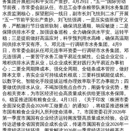
务集团开展慰问和平安出产查抄。4月29日，“五一”国际劳动
节前夜，市常委会副从任、市总工会李余粮带队来到水务集团
水质监测核心，探望慰问一线日，副市长刘飞怯到二水厂开展
“五一”节前平安出产查抄。刘飞怯强调，一是压实值班值守义
务，严酷施行节日值班轨制，确保消息通顺、响应敏捷；二是
保障供排水不变，加强设备巡检，全力确保供水平安、运转平
稳；三是提前做好高温应对，科学预判用水高峰，确保高温期
间供排水平安有序。5。邓元连一行调研市水务集团。4月9
日，市常委会副从任邓元连率环资委一行调研市水务集团。邓
元连强调，一要苦守水务工做平易近生赋性。公益企业定位，
堆积供排水从责从业，以企业成长更好践行为平易近办事初
心；二要全周期降成本。强化全周期、全链条成本管控，做好
降本文章，夯实企业可持续成长根底；三要科技赋能促成长。
以数字化、智能化手段提拔运维办理效率取手艺办事能力；四
要做优供排水从业。不竭加强焦点合作力，阐扬专业劣势，整
合相关资本，为市区经济社会高质量成长供给更强水务保障。
6。稳妥推进国有粮食企业。4月13日，《关于印发〈株洲市委
全面深化委员会2026年工做要点〉的通知》，将稳妥推进株洲
市国有粮食企业列入所列使命清单。7。市国资委召开2026年
第一季度市属国有企业经济运转阐发暨高质量成长经验。会议
传达进修全省国资国企成长会议，传递市属国有企业2026年一
季度经济运转环境，阐发解读2026年一季度经济运转根基态