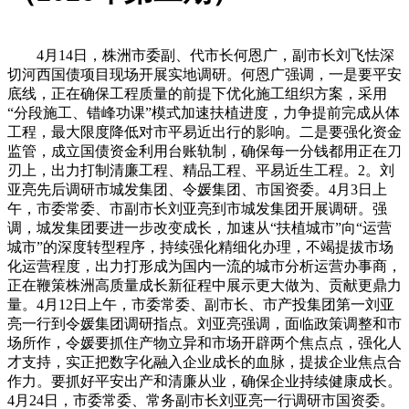
4月14日，株洲市委副、代市长何恩广，副市长刘飞怯深
切河西国债项目现场开展实地调研。何恩广强调，一是要平安
底线，正在确保工程质量的前提下优化施工组织方案，采用
“分段施工、错峰功课”模式加速扶植进度，力争提前完成从体
工程，最大限度降低对市平易近出行的影响。二是要强化资金
监管，成立国债资金利用台账轨制，确保每一分钱都用正在刀
刃上，出力打制清廉工程、精品工程、平易近生工程。2。刘
亚亮先后调研市城发集团、令媛集团、市国资委。4月3日上
午，市委常委、市副市长刘亚亮到市城发集团开展调研。强
调，城发集团要进一步改变成长，加速从“扶植城市”向“运营
城市”的深度转型程序，持续强化精细化办理，不竭提拔市场
化运营程度，出力打形成为国内一流的城市分析运营办事商，
正在鞭策株洲高质量成长新征程中展示更大做为、贡献更鼎力
量。4月12日上午，市委常委、副市长、市产投集团第一刘亚
亮一行到令媛集团调研指点。刘亚亮强调，面临政策调整和市
场所作，令媛要抓住产物立异和市场开辟两个焦点点，强化人
才支持，实正把数字化融入企业成长的血脉，提拔企业焦点合
作力。要抓好平安出产和清廉从业，确保企业持续健康成长。
4月24日，市委常委、常务副市长刘亚亮一行调研市国资委。