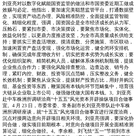
刘亚亮对以数字化赋能国资监管的做法和市国资委近期工做成
效赐与必定。他指出，要加速完美聪慧监管平台，打通数据壁
垒，实现资产动态办理、风险精准防控，全面提拔监管智能
化、精细化程度。强调，国资国企是全市经济成长的从力军、
压舱石，要紧扣市委、市决策摆设，要聚焦市场化、实体化、
效益化转型，以更鼎力度推进攻坚，为全市高质量成长供给支
持；要抓实三资盘活增效。摸清底数、分类施策、市区联动，
加速闲置资产盘活变现，强化市场化运营，健全闭环安排机
制，确保完成年度增收方针，切实把资本劣势为成长实效；要
优化组织架构、精简机构人员，破解体系体例机制瓶颈，提拔
企业焦点合作力；要强化风险排查整治。边查边改、销号办
理，紧盯内控、财政、投资等沉点范畴，压实整改义务，健全
长效机制；要聚焦从业实业，提拔财产投资占比，用好并购沉
组、基金投资等东西，鞭策国有本钱向环节范畴集中，培育强
大链从企业取上市公司，做强做优做大国有本钱。3。刘亚亮
赴中车株洲所调研洽商“十五五”风光资本开辟操纵项目合做事
宜。4 月 23 日，市委常委、常务副市长刘亚亮带队赴中车株
洲所调研座谈，就“十五五”风光项目合做事宜进行深度洽商，
沉点对接两边意向开辟项目相关环境。刘亚亮强调，要深化协
同合做，做实项目前期根本，对意向合做项目开展全面精准测
算论证，细化合做径。4。李余粮、刘飞怯“五一”节前到市水