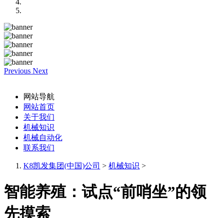
Previous
Next
网站导航
网站首页
关于我们
机械知识
机械自动化
联系我们
K8凯发集团(中国)公司
>
机械知识
>
智能养殖：试点“前哨坐”的领
先摸索