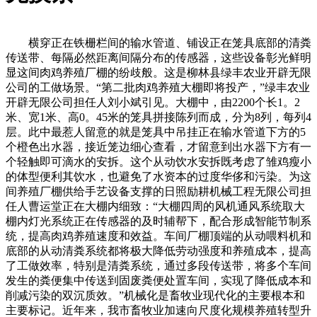
横穿正在铁栅栏间的输水管道、铺设正在笼具底部的清粪
传送带、每隔必然距离间隔分布的传感器，这些设备彰光鲜明
显这间肉鸡养殖厂棚的纷歧般。这是柳林县绿丰农业开辟无限
公司的工做场景。“第二批肉鸡养殖大棚即将投产，”绿丰农业
开辟无限公司担任人刘小斌引见。大棚中，由2200个长1。2
米、宽1米、高0。45米的笼具拼接陈列而成，分为8列，每列4
层。此中最惹人留意的就是笼具中吊挂正在输水管道下方的5
个橙色出水器，接近笼边细心查看，才留意到出水器下方有一
个轻触即可滴水的安拆。这个从动饮水安拆既考虑了雏鸡瘦小
的体型便利其饮水，也避免了水资本的过度华侈和污染。为这
间养殖厂棚供给手艺设备支撑的日照励耕机械工程无限公司担
任人曹运堂正在大棚内细致：“大棚四周的风机通风系统取大
棚内灯光系统正在传感器的及时辅帮下，配合形成智能节制系
统，提高肉鸡养殖速度和效益。车间厂棚顶端的从动喂料机和
底部的从动清粪系统都将极大降低劳动强度和养殖成本，提高
了工做效率，特别是清粪系统，通过多段传送带，将多个车间
发生的粪便集中传送到固废粪便处置车间，实现了降低成本和
削减污染的双沉质效。”机械化是畜牧业现代化的主要根本和
主要标记。近年来，我市畜牧业加速向尺度化规模养殖转型升