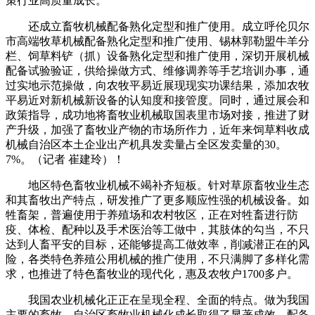
策行业高质量成长。
还成立畜牧机械配备熟化定型和推广使用。成立呼伦贝尔
市高端牧草机械配备熟化定型和推广使用、锡林郭勒盟牛羊分
栏、饲草料铲（抓）设备熟化定型和推广使用，深切开展机械
配备试验验证，供给操做方式、维修调养等手艺培训办事，通
过实地示范操做，向农牧平易近展现现实功课结果，添加农牧
平易近对新机械新设备的认知度和接管度。同时，通过展会和
政策指导，成功地将畜牧业机械取国表里市场对接，推进了财
产升级，加强了畜牧业产物的市场所作力，近年来饲草料收成
机械自治区本土企业出产机具发卖量占全区发卖量的30。
7%。（记者 崔建玲）！
地区特色畜牧业机械不竭补齐短板。针对草原畜牧业生态
和其畜牧出产特点，研发推广了更多顺应性强的机械设备。如
牲畜架，普遍使用于养殖场和农村牧区，正在对牲畜进行防
疫、体检、配种以及手术医治等工做中，其肢体的勾当，不只
达到人畜平安的目标，还能够提高工做效率，削减潜正在的风
险，各类特色养殖公用机械的推广使用，不只满脚了多样化需
求，也推进了特色畜牧业的现代化，惠及农牧户1700多户。
我国农业机械化正正在呈现全程、全面的特点。做为我国
主要的畜牧，自治区畜牧业机械化成长取得了显著成效，配备