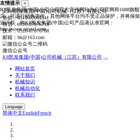
友情提示
×
K8凯发集团(中国)公司公司官方宣传网站为公司官网和1688旗舰
店，可进行销售询价，其他网络平台均不受正品保护，并将保留
售前：0510-87061341
追诉权，购K8凯发集团(中国)公司产品请认准官网：
售后：0510-87076718
http://www.snxxcl.com
技术：0510-87076708
邮箱：bk@163.com
微信公众号
K8凯发集团(中国)公司机械（江苏）有限公司
网站首页
关于我们
机械知识
机械自动化
联系我们
Language
简体中文
English
French