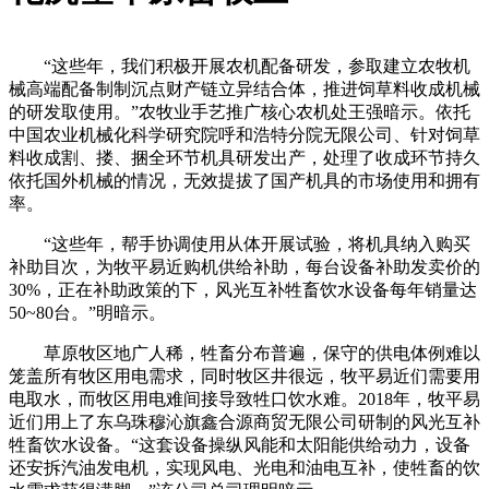
“这些年，我们积极开展农机配备研发，参取建立农牧机
械高端配备制制沉点财产链立异结合体，推进饲草料收成机械
的研发取使用。”农牧业手艺推广核心农机处王强暗示。依托
中国农业机械化科学研究院呼和浩特分院无限公司、针对饲草
料收成割、搂、捆全环节机具研发出产，处理了收成环节持久
依托国外机械的情况，无效提拔了国产机具的市场使用和拥有
率。
“这些年，帮手协调使用从体开展试验，将机具纳入购买
补助目次，为牧平易近购机供给补助，每台设备补助发卖价的
30%，正在补助政策的下，风光互补牲畜饮水设备每年销量达
50~80台。”明暗示。
草原牧区地广人稀，牲畜分布普遍，保守的供电体例难以
笼盖所有牧区用电需求，同时牧区井很远，牧平易近们需要用
电取水，而牧区用电难间接导致牲口饮水难。2018年，牧平易
近们用上了东乌珠穆沁旗鑫合源商贸无限公司研制的风光互补
牲畜饮水设备。“这套设备操纵风能和太阳能供给动力，设备
还安拆汽油发电机，实现风电、光电和油电互补，使牲畜的饮