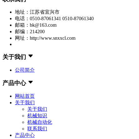
地址：江苏省宜兴市
电话：0510-87061341 0510-87061340
邮箱：bk@163.com
邮编：214200
网址：http://www.snxxcl.com
关于我们
公司简介
产品中心
网站首页
关于我们
关于我们
机械知识
机械自动化
联系我们
产品中心