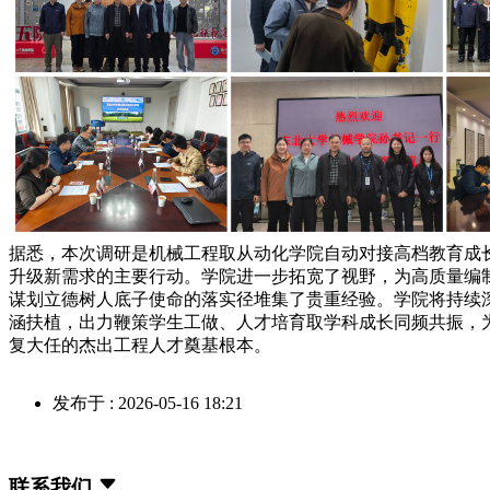
据悉，本次调研是机械工程取从动化学院自动对接高档教育成
升级新需求的主要行动。学院进一步拓宽了视野，为高质量编制
谋划立德树人底子使命的落实径堆集了贵重经验。学院将持续
涵扶植，出力鞭策学生工做、人才培育取学科成长同频共振，
复大任的杰出工程人才奠基根本。
发布于 : 2026-05-16 18:21
联系我们