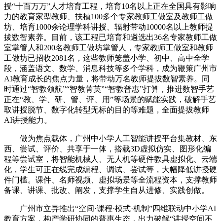
授“十百万万”人才培育工程，培育10名以上正在全国具有影响
力的教育家型教师、扶植100多个专家教师工做室及教师工做
坊、培育1000余论理学科讲授、辐射带动10000名以上教师提
拔数智素养。目前，该工程已培育和遴选出36名专家教师工做
室掌管人和200名教师工做坊掌管人，专家教师工做室和教师
工做坊已招收2081名，这些教师笼盖小学、初中、高中全学
段，涵盖语文、数学、消息科技等多个学科，成为鞭策广州市
AI教育成长的焦点力量，将带动万名教师提拔数智素养。同
时通过“智教领航”“智教菁英”“智教普惠”打算，推进数智手艺
正在“教、学、研、管、评、用”等场景的赋能实践，破解手艺
取讲授脱节、数字化转型无标的目的等难题，全面提拔教师
AI讲授能力。
做为焦点载体，广州中小学人工智能讲授平台集教材、东
西、尝试、评价、共享于一体，搭载3D虚拟仿实、图形化编
程等尝试室，将智能机械人、无人机等硬件教具虚拟化、云端
化，学生可正在线完成编程、调试、尝试等，大幅降低讲授硬
件门槛。课件、名师视频、虚拟场景等全流程资本，支撑教师
备课、讲课、批改、阐发，支撑学生自从进修、实践创做。
广州市立异推出“空间·课程·模式·机制”四维联动中小学AI
教育方案，构产学研协同的普惠生态，出力破解“讲授空间不