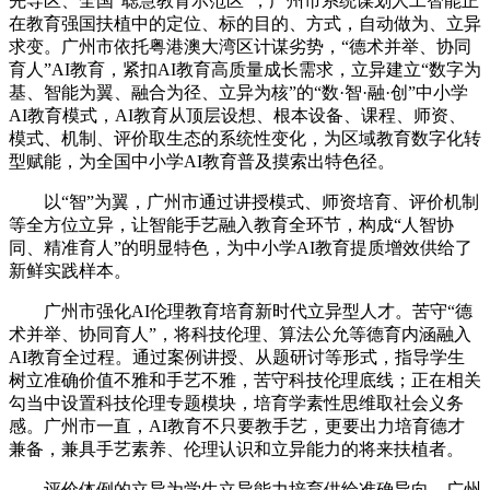
先导区、全国“聪慧教育示范区”，广州市系统谋划人工智能正
在教育强国扶植中的定位、标的目的、方式，自动做为、立异
求变。广州市依托粤港澳大湾区计谋劣势，“德术并举、协同
育人”AI教育，紧扣AI教育高质量成长需求，立异建立“数字为
基、智能为翼、融合为径、立异为核”的“数·智·融·创”中小学
AI教育模式，AI教育从顶层设想、根本设备、课程、师资、
模式、机制、评价取生态的系统性变化，为区域教育数字化转
型赋能，为全国中小学AI教育普及摸索出特色径。
以“智”为翼，广州市通过讲授模式、师资培育、评价机制
等全方位立异，让智能手艺融入教育全环节，构成“人智协
同、精准育人”的明显特色，为中小学AI教育提质增效供给了
新鲜实践样本。
广州市强化AI伦理教育培育新时代立异型人才。苦守“德
术并举、协同育人”，将科技伦理、算法公允等德育内涵融入
AI教育全过程。通过案例讲授、从题研讨等形式，指导学生
树立准确价值不雅和手艺不雅，苦守科技伦理底线；正在相关
勾当中设置科技伦理专题模块，培育学素性思维取社会义务
感。广州市一直，AI教育不只要教手艺，更要出力培育德才
兼备，兼具手艺素养、伦理认识和立异能力的将来扶植者。
评价体例的立异为学生立异能力培育供给准确导向。广州