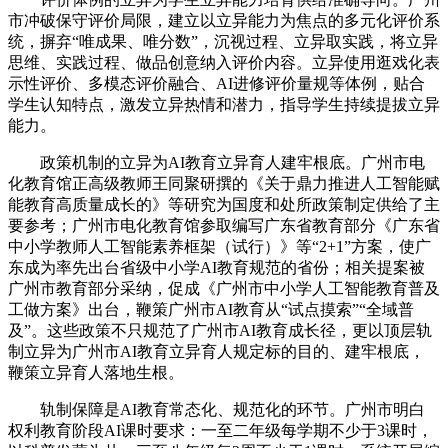
市冲破保守评价局限，建立以立异能力为焦点的多元化评价系
统，摒弃“唯成果、唯分数”，沉视过程、立异取实践，将立异
思维、实践过程、做品创意纳入评价内容。立异使用逛戏化表
示性评价、多模态评价融合、AI进修评价量规等体例，贴合
学生认知特点，激发立异热情和潜力，指导学生持续提拔立异
能力。
政策机制的立异为AI教育立异育人建牢根底。广州市电
化教育馆正高级教师王同聚研撰的《关于鼎力推进人工智能赋
能教育高质量成长的》等研究为国度和处所政策制定供给了主
要参考；广州市电化教育馆参取编写广东省教育部分《广东省
中小学教师人工智能素养框架（试行）》等“2+1”方案，使广
东成为率先出台省级中小学AI教育规范的省份；相关提案被
广州市教育部分采纳，促成《广州市中小学人工智能教育普及
工做方案》出台，鞭策广州市AI教育从“试点摸索”“全域普
及”。这些政策不只规范了广州市AI教育成长径，更以顶层轨
制立异为广州市AI教育立异育人规定标的目的、建牢根底，
鞭策立异育人落地生根。
轨制保障是AI教育常态化、规范化的环节。广州市明白
权利教育阶段AI课时要求：一至二年级每学期不少于3课时，