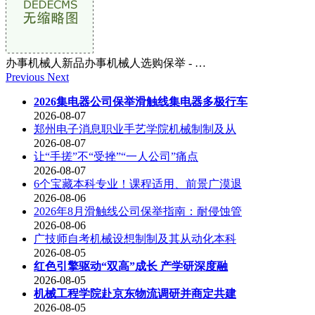
办事机械人新品办事机械人选购保举 - …
Previous
Next
2026集电器公司保举滑触线集电器多极行车
2026-08-07
郑州电子消息职业手艺学院机械制制及从
2026-08-07
让“手搓”不“受挫”“一人公司”痛点
2026-08-07
6个宝藏本科专业！课程适用、前景广漠退
2026-08-06
2026年8月滑触线公司保举指南：耐侵蚀管
2026-08-06
广技师自考机械设想制制及其从动化本科
2026-08-05
红色引擎驱动“双高”成长 产学研深度融
2026-08-05
机械工程学院赴京东物流调研并商定共建
2026-08-05