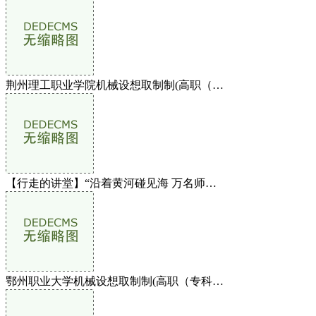
荆州理工职业学院机械设想取制制(高职（…
【行走的讲堂】“沿着黄河碰见海 万名师…
鄂州职业大学机械设想取制制(高职（专科…