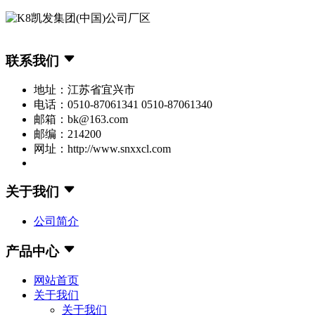
联系我们
地址：江苏省宜兴市
电话：0510-87061341 0510-87061340
邮箱：bk@163.com
邮编：214200
网址：http://www.snxxcl.com
关于我们
公司简介
产品中心
网站首页
关于我们
关于我们