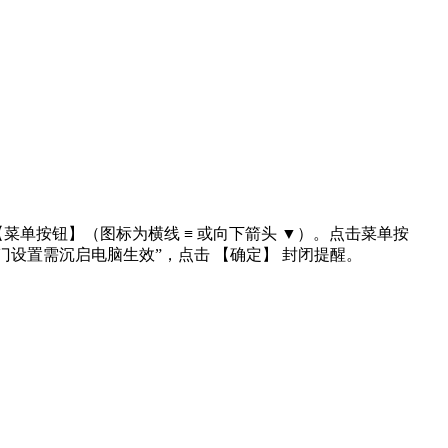
菜单按钮】（图标为横线 ≡ 或向下箭头 ▼）。点击菜单按
门设置需沉启电脑生效”，点击 【确定】 封闭提醒。