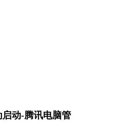
启动-腾讯电脑管