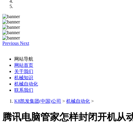
Previous
Next
网站导航
网站首页
关于我们
机械知识
机械自动化
联系我们
K8凯发集团(中国)公司
>
机械自动化
>
腾讯电脑管家怎样封闭开机从动