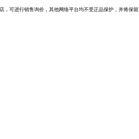
旗舰店，可进行销售询价，其他网络平台均不受正品保护，并将保留