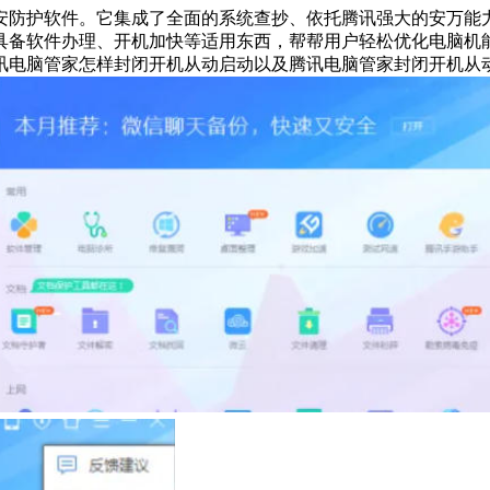
防护软件。它集成了全面的系统查抄、依托腾讯强大的安万能力
具备软件办理、开机加快等适用东西，帮帮用户轻松优化电脑机
讯电脑管家怎样封闭开机从动启动以及腾讯电脑管家封闭开机从