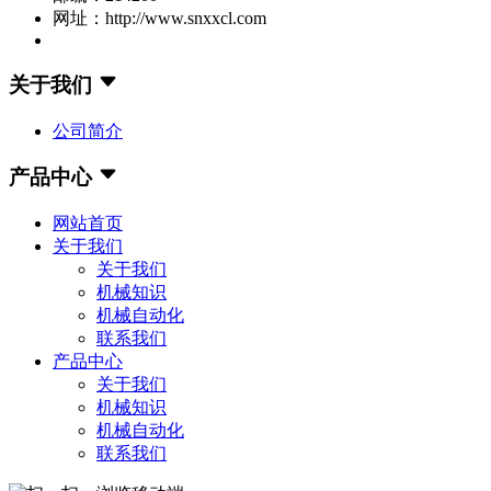
网址：http://www.snxxcl.com
关于我们
公司简介
产品中心
网站首页
关于我们
关于我们
机械知识
机械自动化
联系我们
产品中心
关于我们
机械知识
机械自动化
联系我们