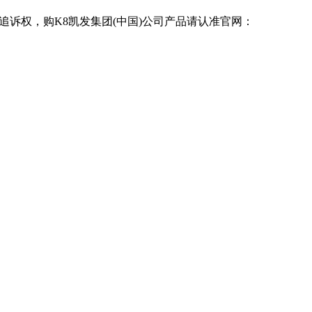
追诉权，购K8凯发集团(中国)公司产品请认准官网：