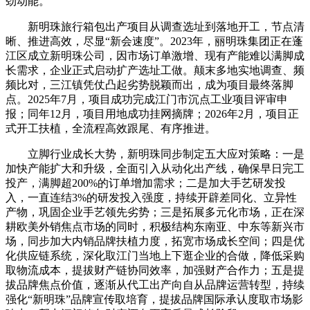
劲动能。
新明珠旅行箱包出产项目从调查选址到落地开工，节点清
晰、推进高效，尽显“新会速度”。2023年，丽明珠集团正在蓬
江区成立新明珠公司，因市场订单激增、现有产能难以满脚成
长需求，企业正式启动扩产选址工做。颠末多地实地调查、频
频比对，三江镇凭仗凸起劣势脱颖而出，成为项目最终落脚
点。2025年7月，项目成功完成江门市沉点工业项目评审申
报；同年12月，项目用地成功挂网摘牌；2026年2月，项目正
式开工扶植，全流程高效跟尾、有序推进。
立脚行业成长大势，新明珠同步制定五大应对策略：一是
加快产能扩大和升级，全面引入从动化出产线，确保早日完工
投产，满脚超200%的订单增加需求；二是加大手艺研发投
入，一直连结3%的研发投入强度，持续开辟差同化、立异性
产物，巩固企业手艺领先劣势；三是拓展多元化市场，正在深
耕欧美外销焦点市场的同时，积极结构东南亚、中东等新兴市
场，同步加大内销品牌扶植力度，拓宽市场成长空间；四是优
化供应链系统，深化取江门当地上下逛企业的合做，降低采购
取物流成本，提拔财产链协同效率，加强财产合作力；五是提
拔品牌焦点价值，逐渐从代工出产向自从品牌运营转型，持续
强化“新明珠”品牌宣传取培育，提拔品牌国际承认度取市场影