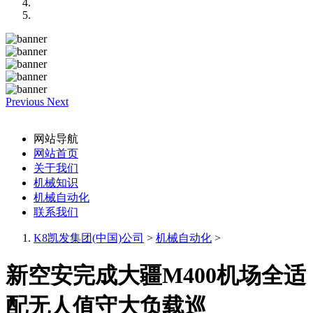
Previous
Next
网站导航
网站首页
关于我们
机械知识
机械自动化
联系我们
K8凯发集团(中国)公司
>
机械自动化
>
新空安完成大疆M400机场全适
配无人值守大负载巡