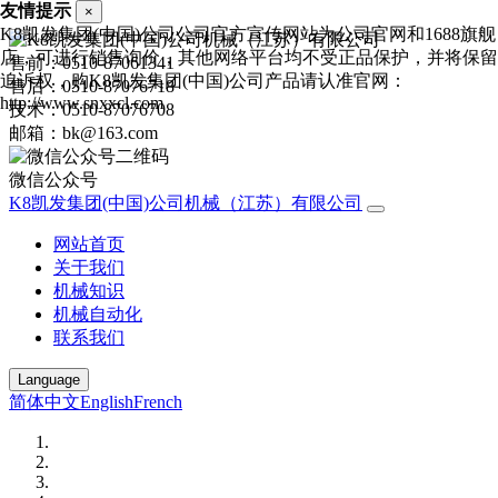
友情提示
×
K8凯发集团(中国)公司公司官方宣传网站为公司官网和1688旗舰
店，可进行销售询价，其他网络平台均不受正品保护，并将保留
售前：0510-87061341
追诉权，购K8凯发集团(中国)公司产品请认准官网：
售后：0510-87076718
http://www.snxxcl.com
技术：0510-87076708
邮箱：bk@163.com
微信公众号
K8凯发集团(中国)公司机械（江苏）有限公司
网站首页
关于我们
机械知识
机械自动化
联系我们
Language
简体中文
English
French