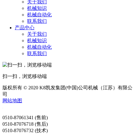
关于我们
机械知识
机械自动化
联系我们
产品中心
关于我们
机械知识
机械自动化
联系我们
扫一扫，浏览移动端
版权所有 © 2020 K8凯发集团(中国)公司机械（江苏）有限公
司
网站地图
0510-87061341 (售前)
0510-87076718 (售后)
0510-87076732 (技术)