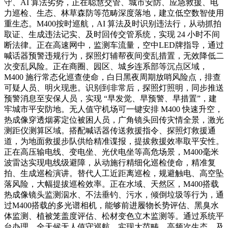
守、AI 算法劣势，正在聪慧交管、城市安防、应急救援、电
力巡检、生态、林草森防等范畴深度落地，建立低空数智使用
重生态。M400按时巡航，AI 算法及时识别违法行，从动抓拍
取证、生成违法记实、及时回传交管系统，实现 24 小时不间
断法律。正在高速网中，监测车流量，空中LED牌指导，通过
喊话器预警违规行为，探照灯辅帮夜间变乱措置，无效降低二
次变乱风险。正在商圈、园区、城乡连系部等沉点区域，
M400 施行常态化巡查使命，白日黑夜周期放哨风险点，排查
可疑人员、明火现患。识别到非常后，探照灯照明，同步推送
预警消息至安保人员，实现 “早发觉、早预警、早措置”，建
牢城市平安防地。无人值守机场可一键安排 M400 快速升空，
热成像穿透烟雾定位被困人员，广角镜头回传灾情全景，激光
测距仪测算区域。搭配喊话器传送救援指令、探照灯救援通
道，为地面救援步队供给精准谍报，提拔救援效率取平安性。
正在高压输电线、变电坐、光伏电坐等高危场景，M400毫米
波雷达实现电线级避障，从动施行精细化巡检使命，精准复
拍、生成巡检演讲。替代人工近距离巡检，规避触电、高空坠
落风险，大幅提拔巡检效率。正在水域、天然区，M400搭载
热成像镜头监测泅水、不法垂钓、污水，倾倒垃圾等行为，通
过M400搭载的多光谱相机，能够前进履物长势评估、黑臭水
体监测、植被笼盖度评估、松材变色立木监测等。通过系统平
台办理，全天候无人值守巡航，实现大范畴、高频次生态，及