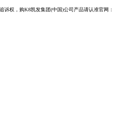
追诉权，购K8凯发集团(中国)公司产品请认准官网：