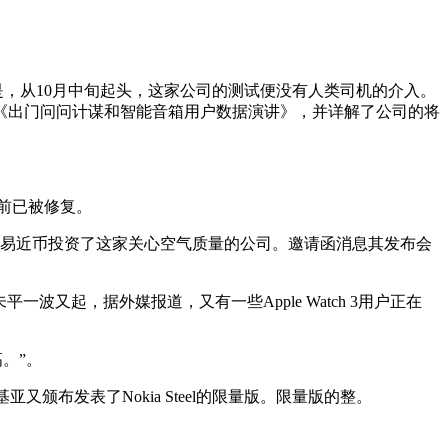
提的是，从10月中旬起头，这家公司的测试便没有人类司机的介入。
《出门问问计谋和智能音箱用户数据演讲》，并详解了公司的将
目前已被修复。
平易近币投资了这家关心空气质量的公司。邀请函消息其发布会
波又起，据外媒报道，又有一些Apple Watch 3用户正在
。”。
又颁布发表了Nokia Steel的限量版。限量版的整。