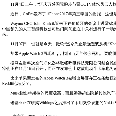
11月4日上午，“沉庆万盛国际跑步节暨CCTV体坛风云人
近日，GoPro发布了1iPhone2017年第三季度的财报，
Waymo CEO John Krafcik近来正在葡萄牙的
中国领先的人工智能科技公司出门问问正在中关村进行了一场
来。
11月07日，也就是今天，微软“迄今为止最强逛戏从机”Xbox
苹果Apple Watch 3再现Bug，扣问当天气候会死机。要
据网友爆料次空气净化器将取畅呼吸科技无限公司结合推出，
将会正在11月16日召开，而正在发布会上这款电动半卡车也将
比来苹果新发布的Apple Watch 3被曝出屏幕存正在条纹
Reddit论坛反？。
Musk指出特斯拉的尺度极高，而且远远超出跨越其他汽车
诺基亚正在收购Withings之后推出了采用夹杂设想的Nokia