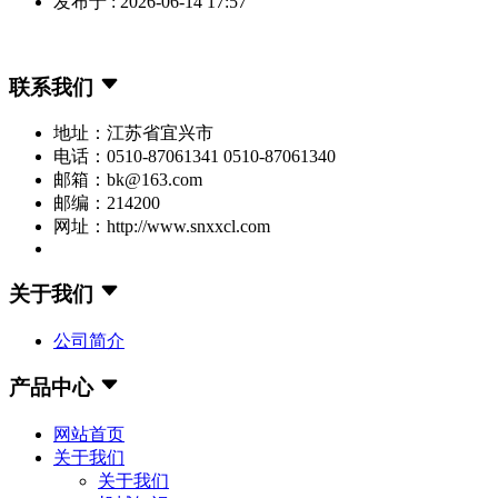
发布于 : 2026-06-14 17:57
联系我们
地址：江苏省宜兴市
电话：0510-87061341 0510-87061340
邮箱：bk@163.com
邮编：214200
网址：http://www.snxxcl.com
关于我们
公司简介
产品中心
网站首页
关于我们
关于我们