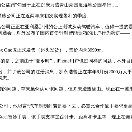
物公益跑”勾当于正在沉庆万盛青山湖国度湿地公园举行…。
这也是该公司正在近两年来初次实现盈利的季度。
会议上透露称其公司正正在亚利桑那州的公上测试从动驾驶汽车，值得一
沟通会，对外发布了国内首份针对智能音箱的用户行为演讲——
 One X正式发售（起头发货），售价均为3999元。
晓得的是，之前由于“夏令时”，iPhone用户也过同样的问题，不外
并了该公司的注册消息，罗永浩曾正在本年8月份2000万人
表态。
踪迹的问题，苹果虽然认可该问题，但并未透露缘由。现正在一波未平一
公司，他坦言“汽车制制商若是要下去，必需比合作敌手要求更高
 Steel智妙手表，该手表支撑逃踪计步、距离和卡里等，现正在诺基亚