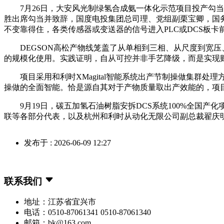
7月26日，大安风光制绿氢合成氨一体化示范项目投产勾当
胜出席勾当并致辞，国度电投集团总司理、党组副栗宝卿，国
不变靠得住，各类传感器或变送器的信号进入PLC或DCS板卡
DEGSON高松产物线笼盖了从单相到三相、从尺度到宽压
的规模化使用。实践证明，自从可控并非手艺降级，而是实现
项目采用和利时XMagital智能系统出产节制操做集群处理方
操做的全面智能。恰是源自其对于产物质量取出产效能的，项目
9月19日，碳五加氢石油树脂安拆DCS系统100%全国产
联等各部分代表，以及杭州和利时从动化无限公司副总裁翟庆
发布于 : 2026-06-09 12:27
联系我们
地址：江苏省宜兴市
电话：0510-87061341 0510-87061340
邮箱：bk@163.com