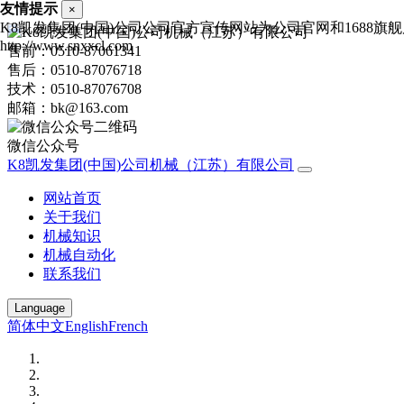
友情提示
×
K8凯发集团(中国)公司公司官方宣传网站为公司官网和1688
http://www.snxxcl.com
售前：0510-87061341
售后：0510-87076718
技术：0510-87076708
邮箱：bk@163.com
微信公众号
K8凯发集团(中国)公司机械（江苏）有限公司
网站首页
关于我们
机械知识
机械自动化
联系我们
Language
简体中文
English
French