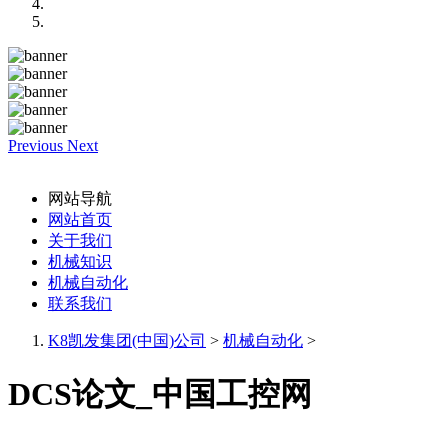
Previous
Next
网站导航
网站首页
关于我们
机械知识
机械自动化
联系我们
K8凯发集团(中国)公司
>
机械自动化
>
DCS论文_中国工控网