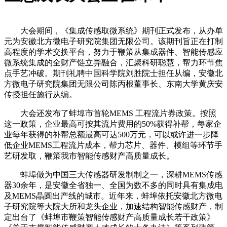
大会期间，《集成传感取微系统》期刊正式发布，从办单
元为安徽北方微电子研究院集团无限公司。该期刊旨正在打制
高程度的学术交换平台，努力于鞭策从集成器件、智能传感应
微系统集成的全财产链立异融合，汇聚科研聪慧，帮力环节焦
点手艺冲破。期刊礼聘中国科学院刘胜院士担任从编，安徽北
方微电子研究院集团无限公司陈丙根董事长、东南大学黄庆安
传授担任施行从编。
大会还发布了蚌埠市首轮MEMS 工程流片券政策。按照
这一政策，企业最高可按其流片费用的50%获得补帮，每家企
业每年获得的补帮总额最高可达500万元，可以或许进一步降
低企业MEMS工程流片成本，帮力芯片、器件、模组等环节手
艺研发取，鞭策我市智能传感财产高质量成长。
蚌埠做为中国三大传感器研发制制之一，深耕MEMS传感
器30余年，是安徽全省独一、全国为数不多的同时具有集成电
及MEMS晶圆出产线的城市。近年来，蚌埠依托安徽北方微电
子研究院等大院大所和龙头企业，加速结构智能传感财产，制
定出台了《蚌埠市鞭策智能传感财产高质量成长若干政策》