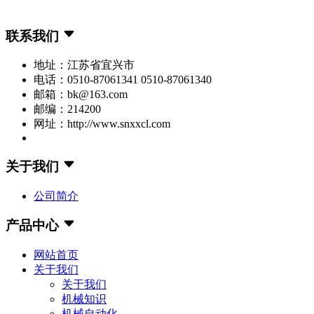
联系我们
地址：江苏省宜兴市
电话：0510-87061341 0510-87061340
邮箱：bk@163.com
邮编：214200
网址：http://www.snxxcl.com
关于我们
公司简介
产品中心
网站首页
关于我们
关于我们
机械知识
机械自动化