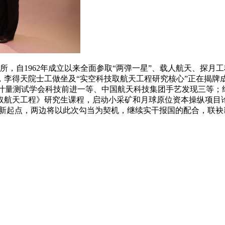
，自1962年成立以来全面参取“两弹一星”、载人航天、探月
3年，李得天院士工做坐及“实空科技取航天工程研究核心”正在
国计量测试学会科技前进一等、中国航天科技集团手艺发现三等；
航天工程》研究生课程，启动小采矿和月球原位资本操纵项目论证
”新起点，两边将以此次勾当为契机，继续实干报国的配合，联