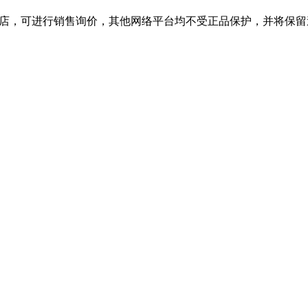
旗舰店，可进行销售询价，其他网络平台均不受正品保护，并将保留