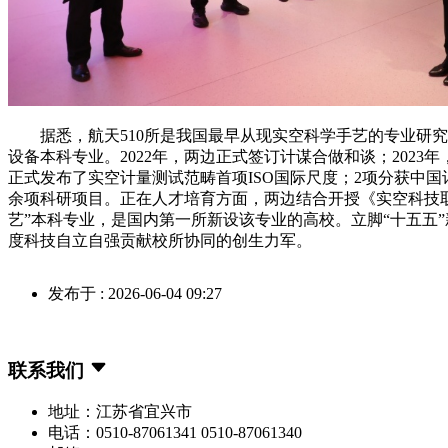
据悉，航天510所是我国最早从现实空科学手艺的专业研究所
设备本科专业。2022年，两边正式签订计谋合做和谈；202
正式发布了实空计量测试范畴首项ISO国际尺度；2项分获中
余项科研项目。正在人才培育方面，两边结合开授《实空科技取
艺”本科专业，是国内第一所新设该专业的高校。立脚“十五五
度科技自立自强贡献校所协同的创生力军。
发布于 : 2026-06-04 09:27
联系我们
地址：江苏省宜兴市
电话：0510-87061341 0510-87061340