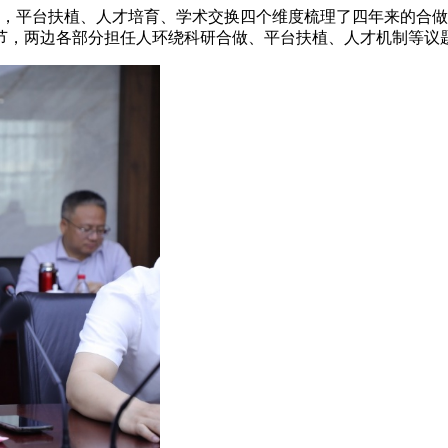
，平台扶植、人才培育、学术交换四个维度梳理了四年来的合做
节，两边各部分担任人环绕科研合做、平台扶植、人才机制等议