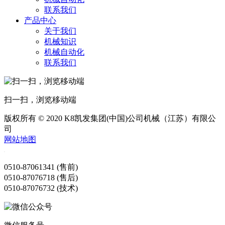
联系我们
产品中心
关于我们
机械知识
机械自动化
联系我们
扫一扫，浏览移动端
版权所有 © 2020 K8凯发集团(中国)公司机械（江苏）有限公
司
网站地图
0510-87061341 (售前)
0510-87076718 (售后)
0510-87076732 (技术)