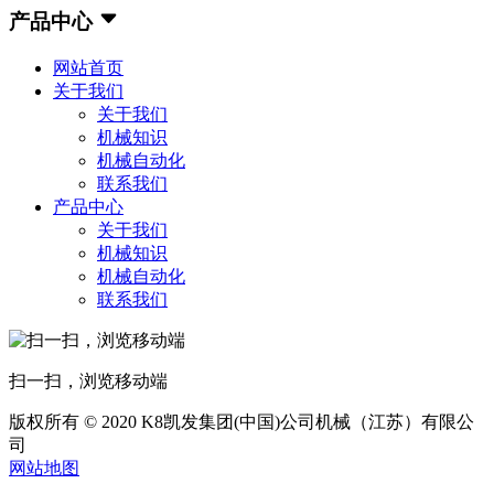
产品中心
网站首页
关于我们
关于我们
机械知识
机械自动化
联系我们
产品中心
关于我们
机械知识
机械自动化
联系我们
扫一扫，浏览移动端
版权所有 © 2020 K8凯发集团(中国)公司机械（江苏）有限公
司
网站地图