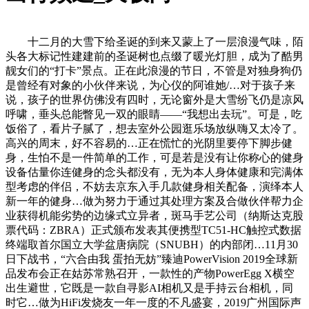
十二月的大雪下给圣诞的到来又蒙上了一层浪漫气味，陌
头各大标记性建建前的圣诞树也点缀了暖光灯胆，成为了酷男
靓女们的“打卡”景点。正在此浪漫的节日，不管是对独身狗仍
是曾经有对象的小伙伴来说，为心仪的阿谁她/…对于孩子来
说，孩子的世界仿佛没有四时，无论窗外是大雪纷飞仍是凉风
呼啸，垂头总能瞥见一双的眼睛——“我想出去玩”。可是，吃
饭俗了，看片子腻了，想去室外公园逛乐场放纵嗨又太冷了。
高兴的周末，好不容易的…正在慌忙的光阴里要停下脚步健
身，生怕不是一件简单的工作，可是若是没有让你称心的健身
设备估量你连健身的念头都没有，无为本人身体健康和完满体
型考虑的伴侣，不妨去京东入手几款健身相关配备，演绎本人
新一年的健身…做为努力于通过其处理方案及合做伙伴帮力企
业获得机能劣势的边缘式立异者，斑马手艺公司（纳斯达克股
票代码：ZBRA）正式颁布发表其便携型TC51-HC触控式数据
终端取首尔国立大学盆唐病院（SNUBH）的内部闭…11月30
日下战书，“六合由我 蛋拍无妨”臻迪PowerVision 2019全球新
品发布会正在姑苏常熟召开，一款性的产物PowerEgg X横空
出生避世，它既是一款自寻影AI相机又是手持云台相机，同
时它…做为HiFi发烧友一年一度的不凡盛宴，2019广州国际声